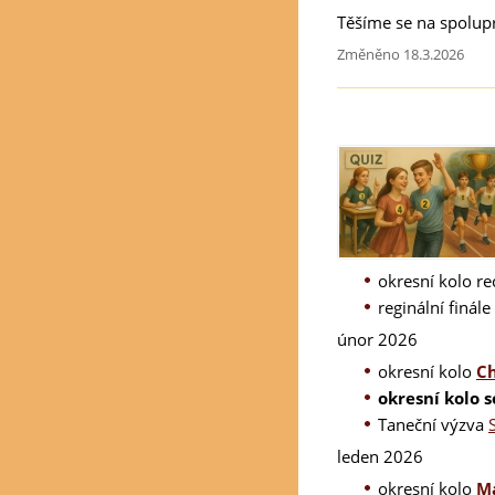
Těšíme se na spolupr
Změněno 18.3.2026
okresní kolo re
reginální finál
únor 2026
okresní kolo
C
okresní kolo 
Taneční výzva
leden 2026
okresní kolo
M