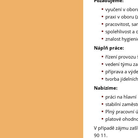
Požadujeme:
vyučení v obor
praxi v oboru 
pracovitost, s
spolehlivost a 
znalost hygien
Náplň práce:
řízení provozu 
vedení týmu z
příprava a výdej
tvorba jídelníc
Nabízíme:
práci na hlavn
stabilní zaměst
Plný pracovní 
platové ohodnoc
V případě zájmu zašl
90 11.