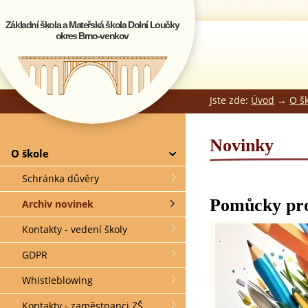
Základní škola a Mateřská škola Dolní Loučky
okres Brno-venkov
Jste zde:
Úvod
→
O š
Novinky
O škole
Schránka důvěry
Pomůcky pro
Archiv novinek
Kontakty - vedení školy
GDPR
Whistleblowing
Kontakty - zaměstnanci ZŠ