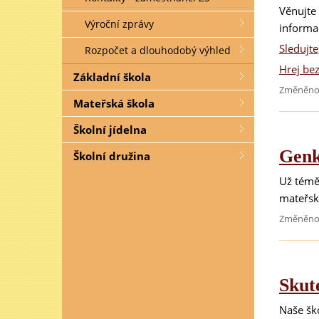
Věnujte
Výroční zprávy
informa
Sledujte
Rozpočet a dlouhodobý výhled
Hrej be
Základní škola
Změněno 
Mateřská škola
Školní jídelna
Genk
Školní družina
Už téměř
mateřsk
Změněno
Skut
Naše šk