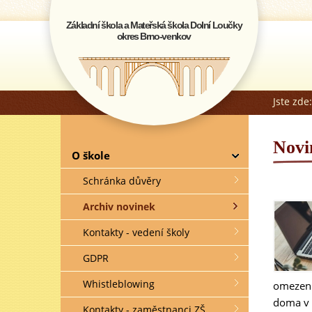
Základní škola a Mateřská škola Dolní Loučky
okres Brno-venkov
Jste zde
Novi
O škole
Schránka důvěry
Archiv novinek
Kontakty - vedení školy
GDPR
Whistleblowing
omezení 
doma v 
Kontakty - zaměstnanci ZŠ