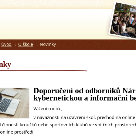
:
Úvod
→
O škole
→ Novinky
nky
Doporučení od odborníků Nár
kybernetickou a informační b
Vážení rodiče,
v návaznosti na uzavření škol, přechod na online 
činnosti kroužků nebo sportovních klubů ve vnitřních prostorech,
online prostředí.