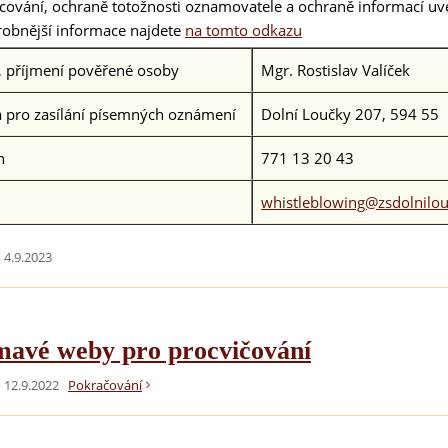
cování, ochraně totožnosti oznamovatele a ochraně informací u
obnější informace najdete
na tomto odkazu
 příjmení pověřené osoby
Mgr. Rostislav Valíček
 pro zasílání písemných oznámení
Dolní Loučky 207, 594 55
n
771 13 20 43
whistleblowing@zsdolnilou
4.9.2023
mavé weby pro procvičování
 12.9.2022
Pokračování