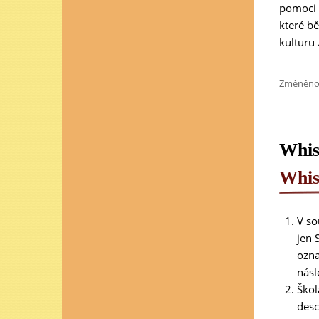
pomoci 
které bě
kulturu
Změněno
Whis
Whis
V so
jen 
ozn
násl
Škol
desc