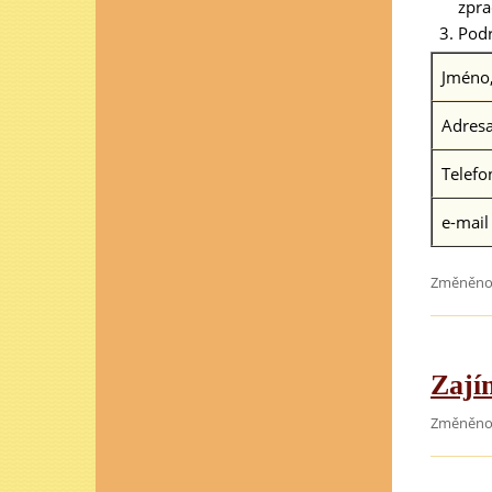
zpra
Podr
Jméno,
Adresa
Telefo
e-mail
Změněno 
Zají
Změněno