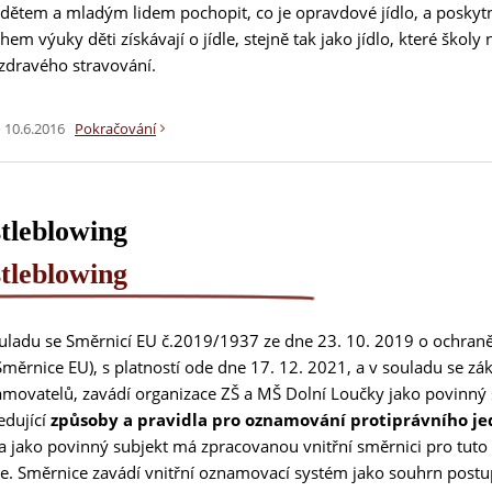
dětem a mladým lidem pochopit, co je opravdové jídlo, a poskytno
hem výuky děti získávají o jídle, stejně tak jako jídlo, které škol
 zdravého stravování.
 10.6.2016
Pokračování
tleblowing
tleblowing
uladu se Směrnicí EU č.2019/1937 ze dne 23. 10. 2019 o ochraně
Směrnice EU), s platností ode dne 17. 12. 2021, a v souladu se z
amovatelů,
zavádí organizace ZŠ a MŠ Dolní Loučky jako povinný
edující
způsoby a pravidla pro oznamování protiprávního je
a jako povinný subjekt má zpracovanou vnitřní směrnici pro tuto
e. Směrnice zavádí vnitřní oznamovací systém jako souhrn postupů