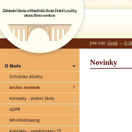
Základní škola a Mateřská škola Dolní Loučky
okres Brno-venkov
Jste zde:
Úvod
→
O š
Novinky
O škole
Schránka důvěry
Archiv novinek
Kontakty - vedení školy
GDPR
Whistleblowing
Kontakty - zaměstnanci ZŠ