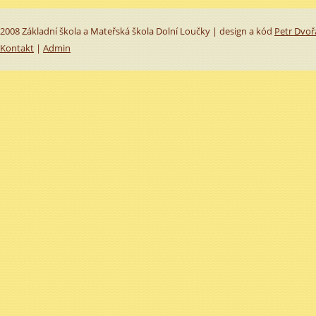
2008 Základní škola a Mateřská škola Dolní Loučky | design a kód
Petr Dvoř
Kontakt
|
Admin