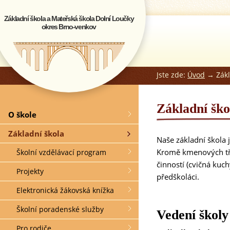
Základní škola a Mateřská škola Dolní Loučky
okres Brno-venkov
Jste zde:
Úvod
→ Zákl
Základní ško
O škole
Základní škola
Naše základní škola j
Kromě kmenových tří
Školní vzdělávací program
činností (cvičná kuc
Projekty
předškoláci.
Elektronická žákovská knížka
Školní poradenské služby
Vedení školy
Pro rodiče