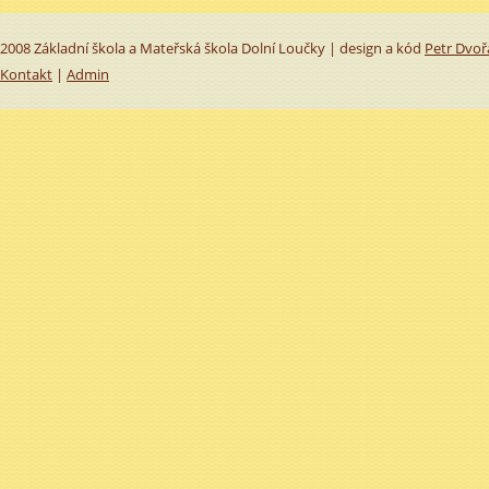
2008 Základní škola a Mateřská škola Dolní Loučky | design a kód
Petr Dvoř
Kontakt
|
Admin