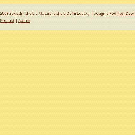
2008 Základní škola a Mateřská škola Dolní Loučky | design a kód
Petr Dvoř
Kontakt
|
Admin