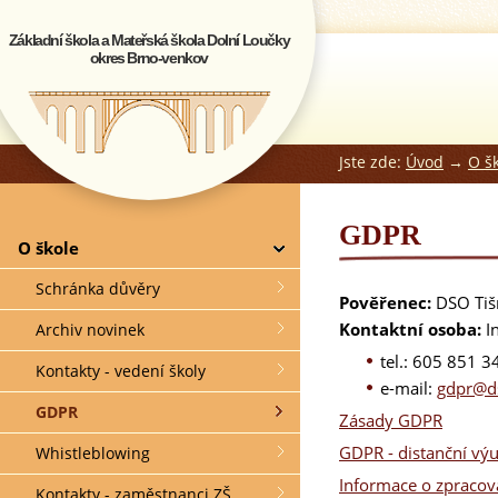
Základní škola a Mateřská škola Dolní Loučky
okres Brno-venkov
Jste zde:
Úvod
→
O š
GDPR
O škole
Schránka důvěry
Pověřenec:
DSO Ti
Kontaktní osoba:
I
Archiv novinek
tel.: 605 851 3
Kontakty - vedení školy
e-mail:
gdpr@ds
GDPR
Zásady GDPR
GDPR - distanční vý
Whistleblowing
Informace o zpracová
Kontakty - zaměstnanci ZŠ