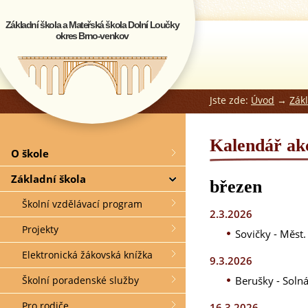
Základní škola a Mateřská škola Dolní Loučky
okres Brno-venkov
Jste zde:
Úvod
→
Zák
Kalendář ak
O škole
Základní škola
březen
Školní vzdělávací program
2.3.2026
Projekty
Sovičky - Měst
Elektronická žákovská knížka
9.3.2026
Berušky - Solná
Školní poradenské služby
Pro rodiče
16.3.2026