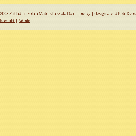
2008 Základní škola a Mateřská škola Dolní Loučky | design a kód
Petr Dvoř
Kontakt
|
Admin