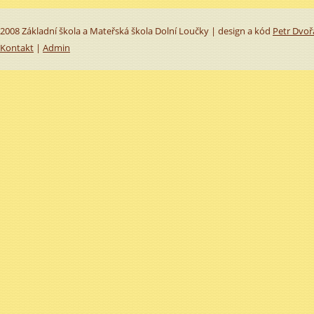
2008 Základní škola a Mateřská škola Dolní Loučky | design a kód
Petr Dvoř
Kontakt
|
Admin