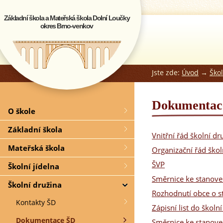
Základní škola a Mateřská škola Dolní Loučky
okres Brno-venkov
Jste zde:
Úvod
→
Ško
Dokumentac
O škole
Základní škola
Vnitřní řád školní dr
Mateřská škola
Organizační řád škol
ŠVP
Školní jídelna
Směrnice ke stanove
Školní družina
Rozhodnutí obce o s
Kontakty ŠD
Zápisní list do školn
Dokumentace ŠD
Směrnice ke stanove